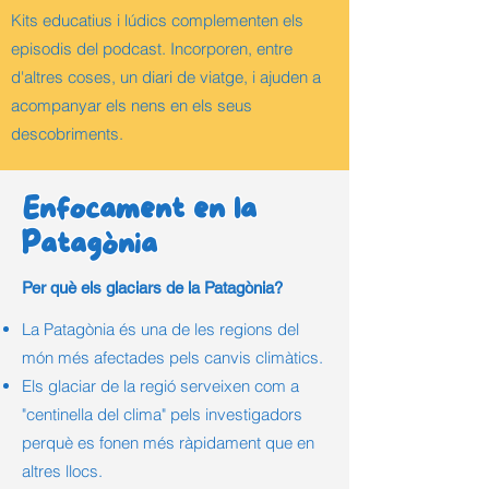
Kits educatius i lúdics complementen els
episodis del podcast. Incorporen, entre
d'altres coses, un diari de viatge, i ajuden a
acompanyar els nens en els seus
descobriments.
Enfocament en la
Patagònia
Per què els glaciars de la
Patagònia
?
La Patagònia és una de les regions del
món més afectades pels canvis climàtics.
Els glaciar de la regió serveixen com a
"centinella del clima" pels investigadors
perquè es fonen més ràpidament que en
altres llocs.