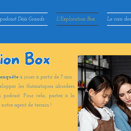
podcast Déjà Grands
L'Exploration Box
Le coin de
tion Box
'enquête
à jouer à partir de 7 ans.
elopper les thématiques abordées
 podcast. Pour cela, partez à la
notre agent de terrain !