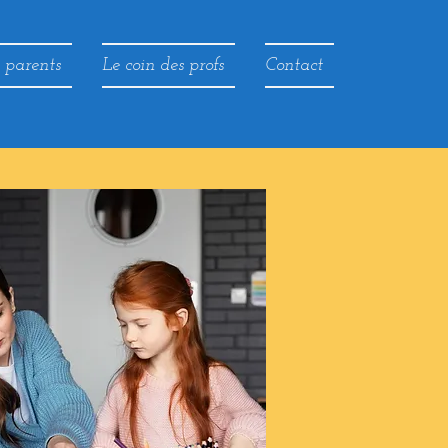
s parents
Le coin des profs
Contact